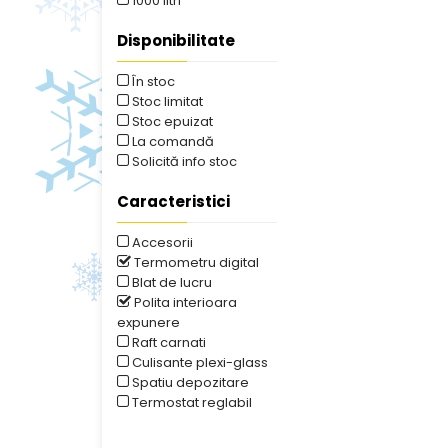
1000 litri
Disponibilitate
În stoc
Stoc limitat
Stoc epuizat
La comandă
Solicită info stoc
Caracteristici
Accesorii
Termometru digital
Blat de lucru
Polita interioara
expunere
Raft carnati
Culisante plexi-glass
Spatiu depozitare
Termostat reglabil