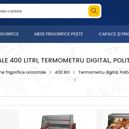
IGORIFICE
MESE FRIGORIFICE PEȘTE
CAPACE ȘI FR
ALE 400 LITRI, TERMOMETRU DIGITAL, POL
ine frigorifice orizontale
400 litri
Termometru digital, Polit