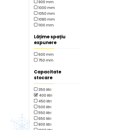
900 mm
1000 mm
1050 mm
1080 mm
1100 mm
Lățime spațiu
expunere
600 mm
750 mm
Capacitate
stocare
350 litri
400 litri
450 litri
500 litri
550 litri
650 litri
800 litri