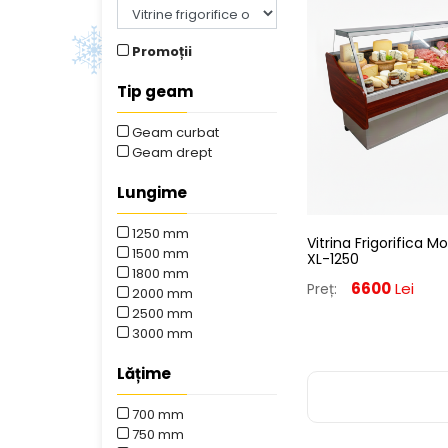
Promoții
Tip geam
Geam curbat
Geam drept
Lungime
1250 mm
Vitrina Frigorifica M
1500 mm
XL-1250
1800 mm
6600
Lei
Preț:
2000 mm
2500 mm
3000 mm
Lățime
700 mm
750 mm