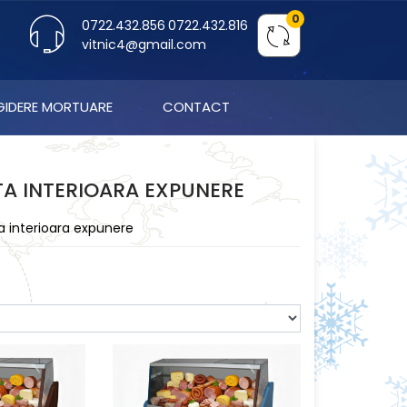
0
0722.432.856
0722.432.816
vitnic4@gmail.com
IGIDERE MORTUARE
CONTACT
ITA INTERIOARA EXPUNERE
a interioara expunere