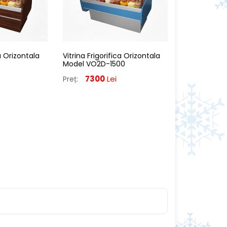
ca Orizontala
Vitrina Frigorifica Orizontala
Model VO2D-1500
7300
Lei
Preț: