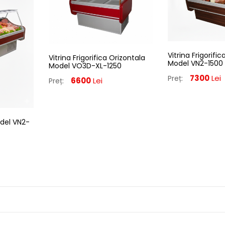
Vitrina Frigorifi
Vitrina Frigorifica Orizontala
Model VN2-1500
Model VO3D-XL-1250
7300
Lei
Preț:
6600
Lei
Preț:
odel VN2-