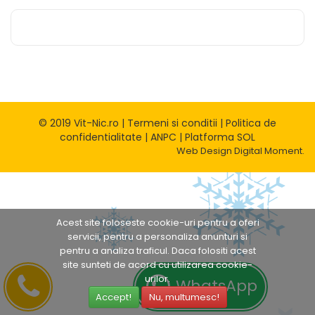
© 2019 Vit-Nic.ro |
Termeni si conditii
|
Politica de
confidentialitate
|
ANPC
|
Platforma SOL
Web Design
Digital Moment.
Acest site foloseste cookie-uri pentru a oferi
servicii, pentru a personaliza anunturi si
pentru a analiza traficul. Daca folositi acest
site sunteti de acord cu utilizarea cookie-
urilor.
WhatsApp
Accept!
Nu, multumesc!