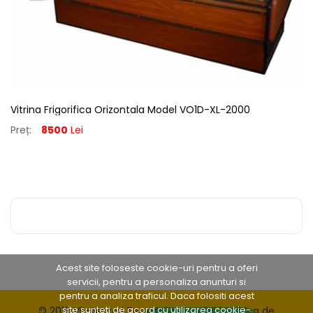
Vitrina Frigorifica Orizontala Model VO1D-XL-2000
Preț:
8500
Lei
Acest site foloseste cookie-uri pentru a oferi
servicii, pentru a personaliza anunturi si
pentru a analiza traficul. Daca folositi acest
site sunteti de acord cu utilizarea cookie-
© 2019 Vit-Nic.ro |
Termeni si conditii
|
Politica de