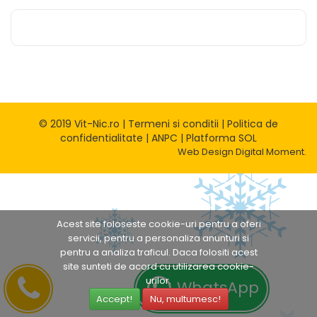
© 2019 Vit-Nic.ro |
Termeni si conditii
|
Politica de
confidentialitate
|
ANPC
|
Platforma SOL
Web Design
Digital Moment.
Acest site foloseste cookie-uri pentru a oferi
servicii, pentru a personaliza anunturi si
pentru a analiza traficul. Daca folositi acest
site sunteti de acord cu utilizarea cookie-
urilor.
WhatsApp
Accept!
Nu, multumesc!