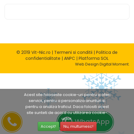
© 2019 Vit-Nic.ro |
Termeni si conditii
|
Politica de
confidentialitate
|
ANPC
|
Platforma SOL
Web Design
Digital Moment.
Acest site foloseste cookie-uri pentru a oferi
servicii, pentru a personaliza anunturi si
pentru a analiza traficul. Daca folositi acest
site sunteti de acord cu utilizarea cookie-
urilor.
WhatsApp
Accept!
Nu, multumesc!