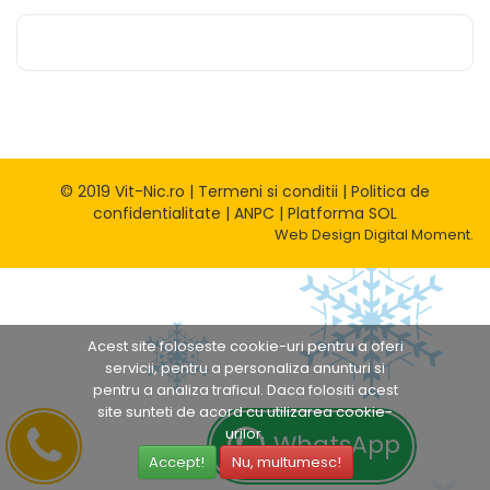
© 2019 Vit-Nic.ro |
Termeni si conditii
|
Politica de
confidentialitate
|
ANPC
|
Platforma SOL
Web Design
Digital Moment.
Acest site foloseste cookie-uri pentru a oferi
servicii, pentru a personaliza anunturi si
pentru a analiza traficul. Daca folositi acest
site sunteti de acord cu utilizarea cookie-
urilor.
WhatsApp
Accept!
Nu, multumesc!