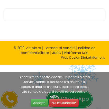
© 2019 Vit-Nic.ro |
Termeni si conditii
|
Politica de
confidentialitate
|
ANPC
|
Platforma SOL
Web Design
Digital Moment.
Acest site foloseste cookie-uri pentru a oferi
servicii, pentru a personaliza anunturi si
pentru a analiza traficul. Daca folositi acest
site sunteti de acord cu utilizarea cookie-
urilor.
WhatsApp
Accept!
Nu, multumesc!