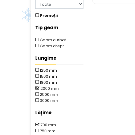
Promoții
Tip geam
Geam curbat
Geam drept
Lungime
1250 mm
1500 mm
1800 mm
2000 mm
2500 mm
3000 mm
Lățime
700 mm
750 mm