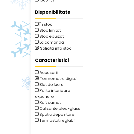
1000 litri
Disponibilitate
În stoc
Stoc limitat
Stoc epuizat
La comandă
Solicită info stoc
Caracteristici
Accesorii
Termometru digital
Blat de lucru
Polita interioara
expunere
Raft carnati
Culisante plexi-glass
Spatiu depozitare
Termostat reglabil