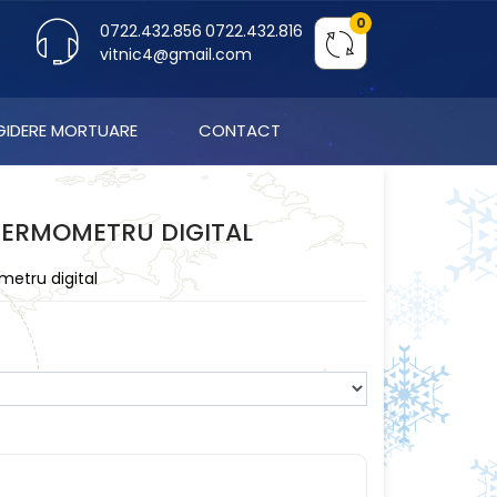
0
0722.432.856
0722.432.816
vitnic4@gmail.com
IGIDERE MORTUARE
CONTACT
 TERMOMETRU DIGITAL
etru digital