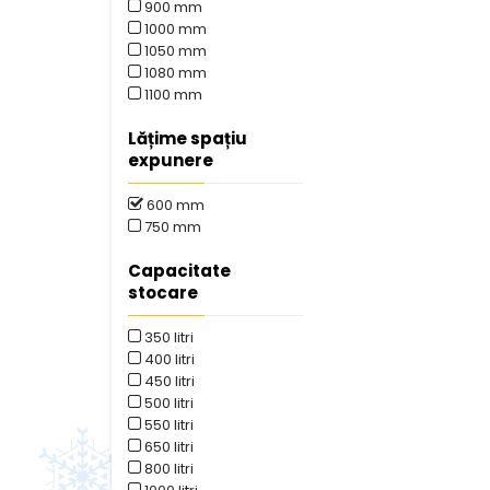
900 mm
1000 mm
1050 mm
1080 mm
1100 mm
Lățime spațiu
expunere
600 mm
750 mm
Capacitate
stocare
350 litri
400 litri
450 litri
500 litri
550 litri
650 litri
800 litri