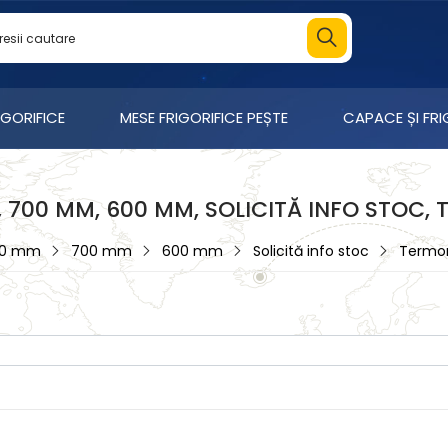
IGORIFICE
MESE FRIGORIFICE PEȘTE
CAPACE ȘI FR
, 700 MM, 600 MM, SOLICITĂ INFO STOC,
00 mm
700 mm
600 mm
Solicită info stoc
Termom