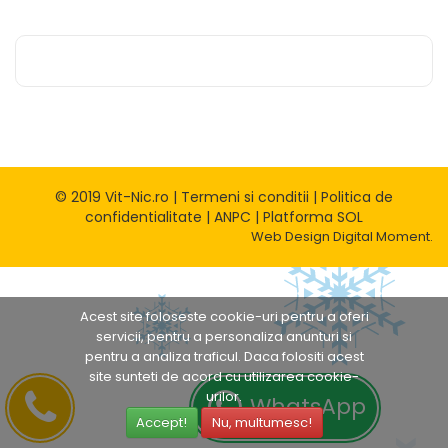
© 2019 Vit-Nic.ro |
Termeni si conditii
|
Politica de
confidentialitate
|
ANPC
|
Platforma SOL
Web Design
Digital Moment.
Acest site foloseste cookie-uri pentru a oferi
servicii, pentru a personaliza anunturi si
pentru a analiza traficul. Daca folositi acest
site sunteti de acord cu utilizarea cookie-
urilor.
WhatsApp
Accept!
Nu, multumesc!