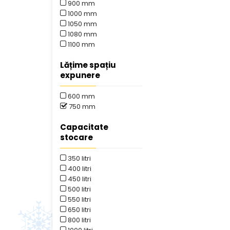
900 mm
1000 mm
1050 mm
1080 mm
1100 mm
Lățime spațiu
expunere
600 mm
750 mm
Capacitate
stocare
350 litri
400 litri
450 litri
500 litri
550 litri
650 litri
800 litri