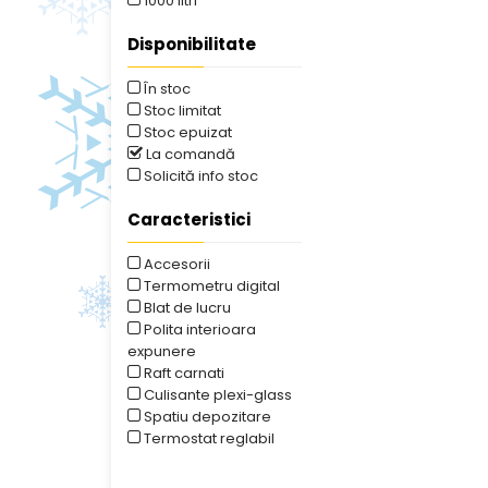
1000 litri
Disponibilitate
În stoc
Stoc limitat
Stoc epuizat
La comandă
Solicită info stoc
Caracteristici
Accesorii
Termometru digital
Blat de lucru
Polita interioara
expunere
Raft carnati
Culisante plexi-glass
Spatiu depozitare
Termostat reglabil