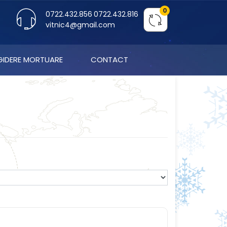
0
0722.432.856
0722.432.816
vitnic4@gmail.com
IGIDERE MORTUARE
CONTACT