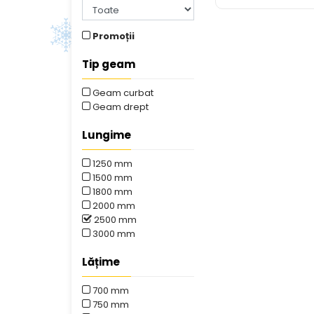
Promoții
Tip geam
Geam curbat
Geam drept
Lungime
1250 mm
1500 mm
1800 mm
2000 mm
2500 mm
3000 mm
Lățime
700 mm
750 mm