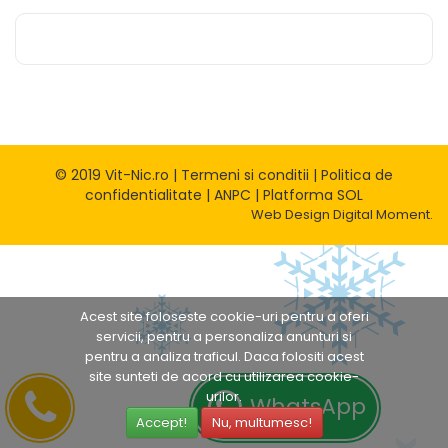
© 2019 Vit-Nic.ro |
Termeni si conditii
|
Politica de
confidentialitate
|
ANPC
|
Platforma SOL
Web Design
Digital Moment.
Acest site foloseste cookie-uri pentru a oferi
servicii, pentru a personaliza anunturi si
pentru a analiza traficul. Daca folositi acest
site sunteti de acord cu utilizarea cookie-
urilor.
WhatsApp
Accept!
Nu, multumesc!