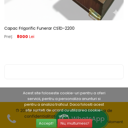
Capac Frigorific Funerar CS1D-2200
Preț:
8000
Lei
Acest site foloseste cookie-uri pentru a oferi
servicii, pentru a personaliza anunturi si
pentru a analiza traficul. Daca folositi acest
site sunteti de acord cu utilizarea cookie-
© 2019 Vit-Nic.ro |
Termeni si conditii
|
Politica de
urilor.
confidentialitate
|
ANPC
|
Platforma SOL
WhatsApp
Web Design
Digital Moment.
Accept!
Nu, multumesc!