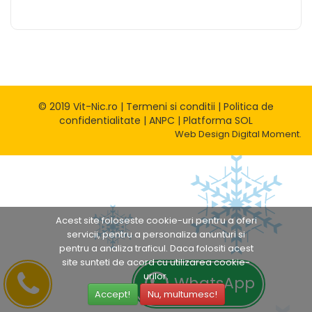
© 2019 Vit-Nic.ro |
Termeni si conditii
|
Politica de
confidentialitate
|
ANPC
|
Platforma SOL
Web Design
Digital Moment.
Acest site foloseste cookie-uri pentru a oferi
servicii, pentru a personaliza anunturi si
pentru a analiza traficul. Daca folositi acest
site sunteti de acord cu utilizarea cookie-
urilor.
WhatsApp
Accept!
Nu, multumesc!