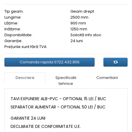
Tip geam:
Geam drept
Lungime:
2500 mm
Lățime:
900 mm
Inălțime:
1250 mm
Disponibilitate:
Solicită info stoc
Garanție:
24 luni
Prețurile sunt fără TVA
Comanda rapida 0722.432.856
Descriere
Specificatii
Comentarii
tehnice
TAVI EXPUNERE ALB-PVC - OPTIONAL 15 LEI / BUC
SEPARATOR ALIMENTAR - OPTIONAL 50 LEI / BUC
GARANTIE 24 LUNI
DECLARATIE DE CONFORMITATE U.E.